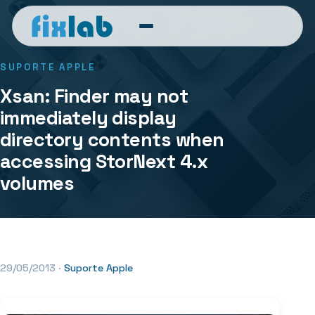
SUPORTE APPLE
Xsan: Finder may not
immediately display
directory contents when
accessing StorNext 4.x
volumes
29/05/2013
·
Suporte Apple