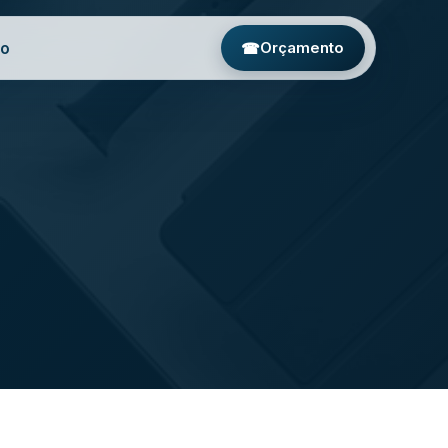
to
☎
Orçamento