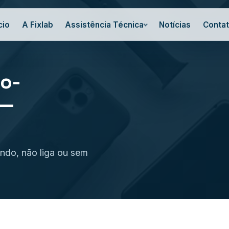
cio
A Fixlab
Assistência Técnica
Notícias
Conta
No-
 —
ando, não liga ou sem