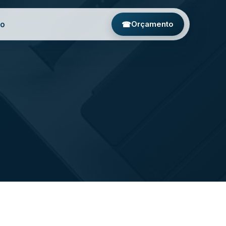
to
☎
Orçamento