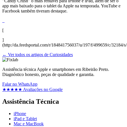
"Candy Crush" o mais rentável para iPhone e iPad, além de ser o
app mais baixado para o tablet da Apple na temporada. YouTube e
Facebook também tiveram destaque.
[
]
(http://da.feedsportal.com/r/184841756037/u/197/f/499659/c/32184/s
← Ver todos os artigos de Curiosidades
Assistência técnica Apple e smartphones em Ribeirão Preto.
Diagnóstico honesto, peças de qualidade e garantia.
Falar no WhatsApp
★★★★★
Avaliações no Google
Assistência Técnica
iPhone
iPad e Tablet
Mac e MacBook