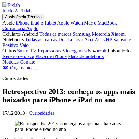
Início
A Fixlab
Assistência Técnica
Apple
iPhone
iPad e Tablet
Apple Watch
Mac e MacBook
Consultoria Apple
Celulares Android
Todas as marcas
Samsung
Motorola
Xiaomi
Notebooks
Todas as marcas
Dell
Lenovo
Acer
Asus
HP
Samsung
Positivo
Vaio
Outros
Smart TV
Impressoras
Videogames
No-break
Laboratório
Reparo de placa
Placa de iPhone
Placa de notebook
Notícias
Contato
☎
Orçamento
Curiosidades
Retrospectiva 2013: conheça os apps mais
baixados para iPhone e iPad no ano
17/12/2013
·
Curiosidades