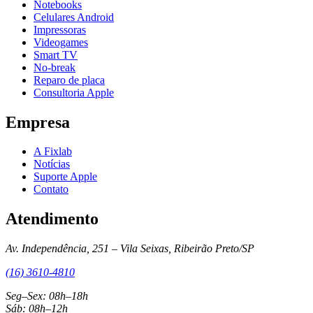
Notebooks
Celulares Android
Impressoras
Videogames
Smart TV
No-break
Reparo de placa
Consultoria Apple
Empresa
A Fixlab
Notícias
Suporte Apple
Contato
Atendimento
Av. Independência, 251 – Vila Seixas, Ribeirão Preto/SP
(16) 3610-4810
Seg–Sex: 08h–18h
Sáb: 08h–12h