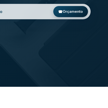
to
☎
Orçamento