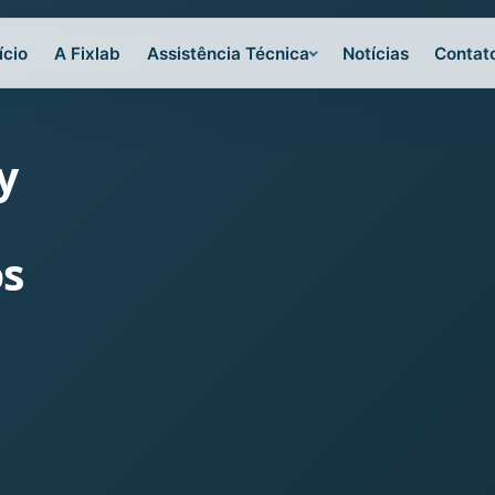
ício
A Fixlab
Assistência Técnica
Notícias
Contat
y
os