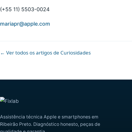
(+55 11) 5503-0024
mariapr@apple.com
← Ver todos os artigos de Curiosidades
Assistência técnica Apple e smartphones em
Ribeirão Preto. Diagnóstico honesto, peças de
qualidade e garantia.