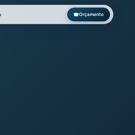
o
☎
Orçamento