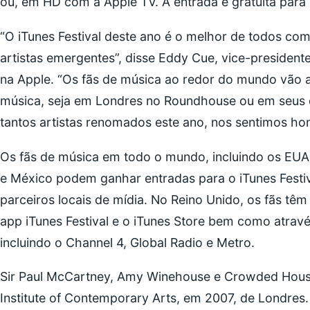
ou, em HD com a Apple TV. A entrada é gratuita par
“O iTunes Festival deste ano é o melhor de todos com 
artistas emergentes”, disse Eddy Cue, vice-presidente
na Apple. “Os fãs de música ao redor do mundo vão a
música, seja em Londres no Roundhouse ou em seus d
tantos artistas renomados este ano, nos sentimos ho
Os fãs de música em todo o mundo, incluindo os EUA, 
e México podem ganhar entradas para o iTunes Festiv
parceiros locais de mídia. No Reino Unido, os fãs tê
app iTunes Festival e o iTunes Store bem como atrav
incluindo o Channel 4, Global Radio e Metro.
Sir Paul McCartney, Amy Winehouse e Crowded House 
Institute of Contemporary Arts, em 2007, de Londres.