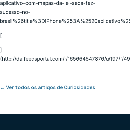
aplicativo-com-mapas-da-lei-seca-faz-
sucesso-no-
brasil%26title%3DiPhone%253A%2520aplicativ
[
]
(http://da.feedsportal.com/r/165664547876/u/197/f/
← Ver todos os artigos de Curiosidades