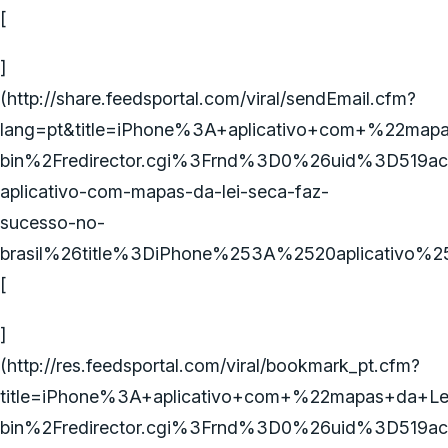
[
]
(http://share.feedsportal.com/viral/sendEmail.cfm?
lang=pt&title=iPhone%3A+aplicativo+com+%22map
bin%2Fredirector.cgi%3Frnd%3D0%26uid%3D519a
aplicativo-com-mapas-da-lei-seca-faz-
sucesso-no-
brasil%26title%3DiPhone%253A%2520aplicativ
[
]
(http://res.feedsportal.com/viral/bookmark_pt.cfm?
title=iPhone%3A+aplicativo+com+%22mapas+da+Le
bin%2Fredirector.cgi%3Frnd%3D0%26uid%3D519a