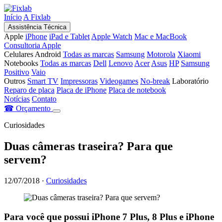
Início
A Fixlab
Assistência Técnica
Apple
iPhone
iPad e Tablet
Apple Watch
Mac e MacBook
Consultoria Apple
Celulares Android
Todas as marcas
Samsung
Motorola
Xiaomi
Notebooks
Todas as marcas
Dell
Lenovo
Acer
Asus
HP
Samsung
Positivo
Vaio
Outros
Smart TV
Impressoras
Videogames
No-break
Laboratório
Reparo de placa
Placa de iPhone
Placa de notebook
Notícias
Contato
☎
Orçamento
Curiosidades
Duas câmeras traseira? Para que
servem?
12/07/2018
·
Curiosidades
Para você que possui iPhone 7 Plus, 8 Plus e iPhone