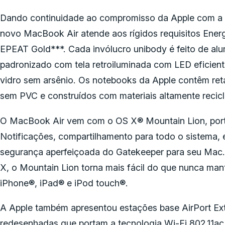
Dando continuidade ao compromisso da Apple com a ef
novo MacBook Air atende aos rígidos requisitos Energy
EPEAT Gold***. Cada invólucro unibody é feito de alu
padronizado com tela retroiluminada com LED eficient
vidro sem arsênio. Os notebooks da Apple contêm re
sem PVC e construídos com materiais altamente recicl
O MacBook Air vem com o OS X® Mountain Lion, por
Notificações, compartilhamento para todo o sistema,
segurança aperfeiçoada do Gatekeeper para seu Mac
X, o Mountain Lion torna mais fácil do que nunca ma
iPhone®, iPad® e iPod touch®.
A Apple também apresentou estações base AirPort Ex
redesenhadas que portam a tecnologia Wi-Fi 802.11ac