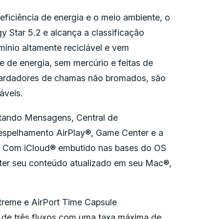
iciência de energia e o meio ambiente, o
 Star 5.2 e alcança a classificação
mínio altamente reciclável e vem
e de energia, sem mercúrio e feitas de
tardadores de chamas não bromados, são
áveis.
tando Mensagens, Central de
 espelhamento AirPlay®, Game Center e a
. Com iCloud® embutido nas bases do OS
nter seu conteúdo atualizado em seu Mac®,
treme e AirPort Time Capsule
 de três fluxos com uma taxa máxima de