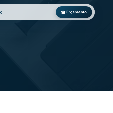
to
☎
Orçamento