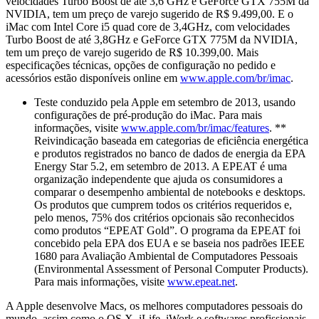
velocidades Turbo Boost de até 3,6 GHz e GeForce GTX 755M da
NVIDIA, tem um preço de varejo sugerido de R$ 9.499,00. E o
iMac com Intel Core i5 quad core de 3,4GHz, com velocidades
Turbo Boost de até 3,8GHz e GeForce GTX 775M da NVIDIA,
tem um preço de varejo sugerido de R$ 10.399,00. Mais
especificações técnicas, opções de configuração no pedido e
acessórios estão disponíveis online em
www.apple.com/br/imac
.
Teste conduzido pela Apple em setembro de 2013, usando
configurações de pré-produção do iMac. Para mais
informações, visite
www.apple.com/br/imac/features
. **
Reivindicação baseada em categorias de eficiência energética
e produtos registrados no banco de dados de energia da EPA
Energy Star 5.2, em setembro de 2013. A EPEAT é uma
organização independente que ajuda os consumidores a
comparar o desempenho ambiental de notebooks e desktops.
Os produtos que cumprem todos os critérios requeridos e,
pelo menos, 75% dos critérios opcionais são reconhecidos
como produtos “EPEAT Gold”. O programa da EPEAT foi
concebido pela EPA dos EUA e se baseia nos padrões IEEE
1680 para Avaliação Ambiental de Computadores Pessoais
(Environmental Assessment of Personal Computer Products).
Para mais informações, visite
www.epeat.net
.
A Apple desenvolve Macs, os melhores computadores pessoais do
mundo, assim como o OS X, iLife, iWork e softwares profissionais.