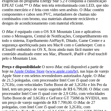
exigências do programa Energy Star 5.2 e conquista a classificação
EPEAT Gold.** O iMac tem tela retroiluminada com LED, que não
contém mercúrio e é feita com vidro sem arsênio. O iMac contém
componentes e cabos sem PVC, retardadores de chamas não
combinados com bromo, usa materiais altamente recicláveis e
designs de acondicionamento com material eficiente.
O iMac é equipado com o OS X® Mountain Lion e aplicativos
como o Mensagens, Central de Notificações, Compartilhamento em
todo o sistema, Espelhamento AirPlay®, Ditado, Game Center e a
segurança aperfeiçoada para seu Mac® com o Gatekeeper. Com o
iCloud® embutido no OS X, ficou ainda mais fácil manter seu
conteúdo atualizado entre seu Mac, iPhone®, iPad® e iPod touch®
pelo o Mountain Lion.
Preço e disponibilidade
O novo iMac está disponível a partir de
hoje na
Apple Online Store
(
www.apple.com/br
), nas lojas de varejo
Apple Store e em seletos revendedores autorizados Apple. O iMac
de 21,5 polegadas, com processador Intel Core i5 quad core de
2,7GHz, com velocidades Turbo Boost de até 3,2GHz e Iris Pro da
Intel, tem um preço de varejo sugerido de R$ 6.799,00. O iMac com
processador Intel Core i5 quad core de 2,9 GHz, com velocidades
Turbo Boost de até 3,6GHz e GeForce GT 750M da NVIDIA, tem
um preço de varejo sugerido de R$ 7.799,00. O iMac de 27
polegadas, com Intel Core i5 quad core de 3,2GHz, com