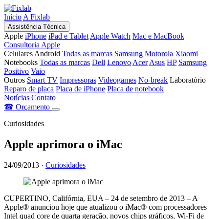
Início
A Fixlab
Assistência Técnica
Apple
iPhone
iPad e Tablet
Apple Watch
Mac e MacBook
Consultoria Apple
Celulares Android
Todas as marcas
Samsung
Motorola
Xiaomi
Notebooks
Todas as marcas
Dell
Lenovo
Acer
Asus
HP
Samsung
Positivo
Vaio
Outros
Smart TV
Impressoras
Videogames
No-break
Laboratório
Reparo de placa
Placa de iPhone
Placa de notebook
Notícias
Contato
☎
Orçamento
Curiosidades
Apple aprimora o iMac
24/09/2013
·
Curiosidades
CUPERTINO, Califórnia, EUA – 24 de setembro de 2013 – A
Apple® anunciou hoje que atualizou o iMac® com processadores
Intel quad core de quarta geração, novos chips gráficos, Wi-Fi de