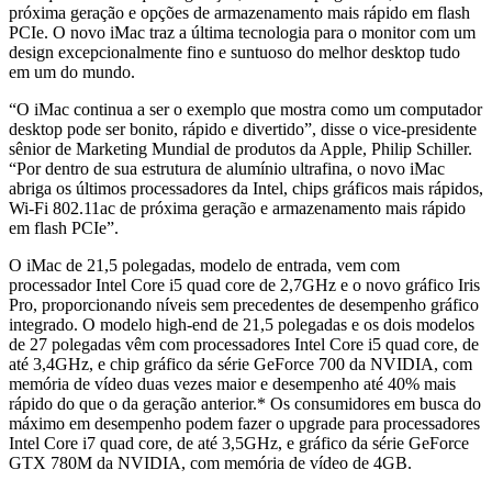
próxima geração e opções de armazenamento mais rápido em flash
PCIe. O novo iMac traz a última tecnologia para o monitor com um
design excepcionalmente fino e suntuoso do melhor desktop tudo
em um do mundo.
“O iMac continua a ser o exemplo que mostra como um computador
desktop pode ser bonito, rápido e divertido”, disse o vice-presidente
sênior de Marketing Mundial de produtos da Apple, Philip Schiller.
“Por dentro de sua estrutura de alumínio ultrafina, o novo iMac
abriga os últimos processadores da Intel, chips gráficos mais rápidos,
Wi-Fi 802.11ac de próxima geração e armazenamento mais rápido
em flash PCIe”.
O iMac de 21,5 polegadas, modelo de entrada, vem com
processador Intel Core i5 quad core de 2,7GHz e o novo gráfico Iris
Pro, proporcionando níveis sem precedentes de desempenho gráfico
integrado. O modelo high-end de 21,5 polegadas e os dois modelos
de 27 polegadas vêm com processadores Intel Core i5 quad core, de
até 3,4GHz, e chip gráfico da série GeForce 700 da NVIDIA, com
memória de vídeo duas vezes maior e desempenho até 40% mais
rápido do que o da geração anterior.* Os consumidores em busca do
máximo em desempenho podem fazer o upgrade para processadores
Intel Core i7 quad core, de até 3,5GHz, e gráfico da série GeForce
GTX 780M da NVIDIA, com memória de vídeo de 4GB.