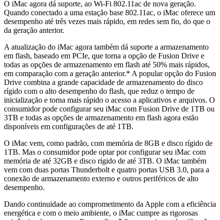
O iMac agora dá suporte, ao Wi-Fi 802.11ac de nova geração.
Quando conectado a uma estação base 802.11ac, o iMac oferece um
desempenho até três vezes mais rápido, em redes sem fio, do que o
da geração anterior.
A atualização do iMac agora também dá suporte a armazenamento
em flash, baseado em PCIe, que torna a opção de Fusion Drive e
todas as opções de armazenamento em flash até 50% mais rápidos,
em comparação com a geração anterior.* A popular opção do Fusion
Drive combina a grande capacidade de armazenamento do disco
rígido com o alto desempenho do flash, que reduz o tempo de
inicialização e torna mais rápido o acesso a aplicativos e arquivos. O
consumidor pode configurar seu iMac com Fusion Drive de 1TB ou
3TB e todas as opções de armazenamento em flash agora estão
disponíveis em configurações de até 1TB.
O iMac vem, como padrão, com memória de 8GB e disco rígido de
1TB. Mas o consumidor pode optar por configurar seu iMac com
memória de até 32GB e disco rígido de até 3TB. O iMac também
vem com duas portas Thunderbolt e quatro portas USB 3.0, para a
conexão de armazenamento externo e outros periféricos de alto
desempenho.
Dando continuidade ao comprometimento da Apple com a eficiência
energética e com o meio ambiente, o iMac cumpre as rigorosas