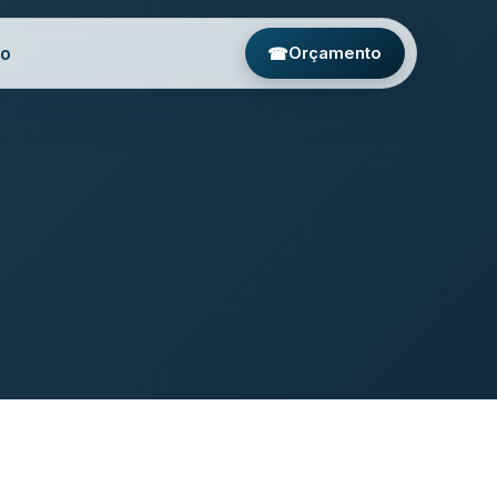
to
☎
Orçamento