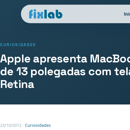
Iní
CURIOSIDADES
Apple apresenta MacBo
de 13 polegadas com tel
Retina
23/10/2012
·
Curiosidades