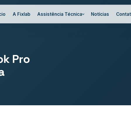
cio
A Fixlab
Assistência Técnica
Notícias
Conta
ok Pro
a