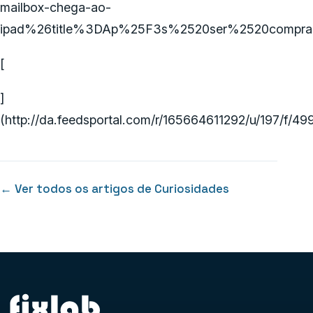
mailbox-chega-ao-
ipad%26title%3DAp%25F3s%2520ser%2520compr
[
]
(http://da.feedsportal.com/r/165664611292/u/197/f/
← Ver todos os artigos de Curiosidades