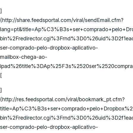
]
(http://share.feedsportal.com/viral/sendEmail.cfm?
lang=pt&title=Ap%C3%B3s+ser+comprado+pelo+Dro
bin%2Fredirector.cgi%3Frnd%3D0%26uid%3D2f1e
ser-comprado-pelo-dropbox-aplicativo-
mailbox-chega-ao-
ipad%26title%3DAp%25F3s%2520ser%2520compr
[
]
(http://res.feedsportal.com/viral/bookmark_pt.cfm?
title=Ap%C3%B3s+ser+comprado+pelo+Dropbox%2C
bin%2Fredirector.cgi%3Frnd%3D0%26uid%3D2f1e
ser-comprado-pelo-dropbox-aplicativo-