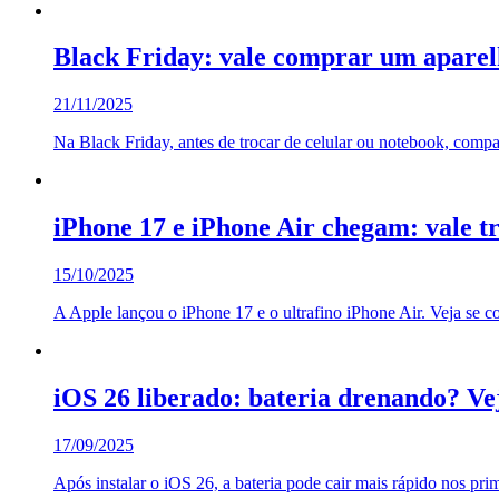
Black Friday: vale comprar um aparelh
21/11/2025
Na Black Friday, antes de trocar de celular ou notebook, compa
iPhone 17 e iPhone Air chegam: vale t
15/10/2025
A Apple lançou o iPhone 17 e o ultrafino iPhone Air. Veja se c
iOS 26 liberado: bateria drenando? Ve
17/09/2025
Após instalar o iOS 26, a bateria pode cair mais rápido nos pr