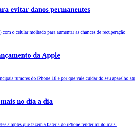
ara evitar danos permanentes
r) com o celular molhado para aumentar as chances de recuperação.
lançamento da Apple
incipais rumores do iPhone 18 e por que vale cuidar do seu aparelho atu
 mais no dia a dia
stes simples que fazem a bateria do iPhone render muito mais.