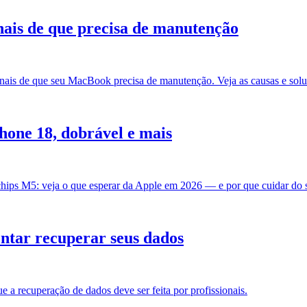
ais de que precisa de manutenção
inais de que seu MacBook precisa de manutenção. Veja as causas e solu
hone 18, dobrável e mais
hips M5: veja o que esperar da Apple em 2026 — e por que cuidar do s
entar recuperar seus dados
e a recuperação de dados deve ser feita por profissionais.