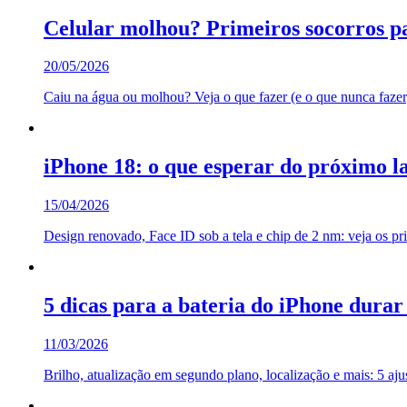
Celular molhou? Primeiros socorros p
20/05/2026
Caiu na água ou molhou? Veja o que fazer (e o que nunca faze
iPhone 18: o que esperar do próximo 
15/04/2026
Design renovado, Face ID sob a tela e chip de 2 nm: veja os pr
5 dicas para a bateria do iPhone durar
11/03/2026
Brilho, atualização em segundo plano, localização e mais: 5 aju