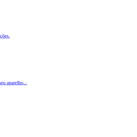
ções.
eu aparelho...