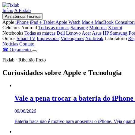
Início
A Fixlab
Assistência Técnica
Apple
iPhone
iPad e Tablet
Apple Watch
Mac e MacBook
Consultor
Celulares Android
Todas as marcas
Samsung
Motorola
Xiaomi
Notebooks
Todas as marcas
Dell
Lenovo
Acer
Asus
HP
Samsung
Pos
Outros
Smart TV
Impressoras
Videogames
No-break
Laboratório
Rep
Notícias
Contato
☎
Orçamento
Fixlab · Ribeirão Preto
Curiosidades sobre Apple e Tecnologia
Vale a pena trocar a bateria do iPhon
09/06/2026
Bateria fraca não é motivo para aposentar o iPhone. Veja quand